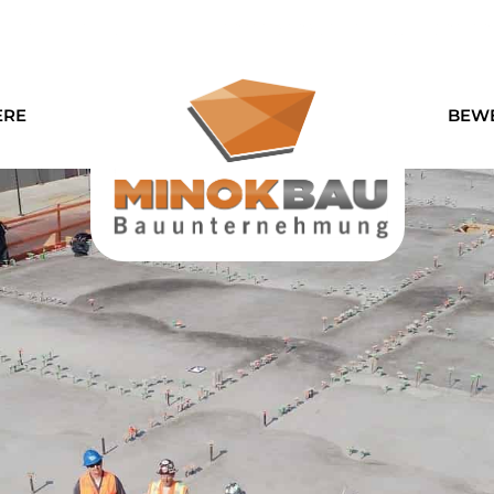
49 / +49 162 2347778
Schmerachaue 46, 74532 Ilshofen
ERE
BEW