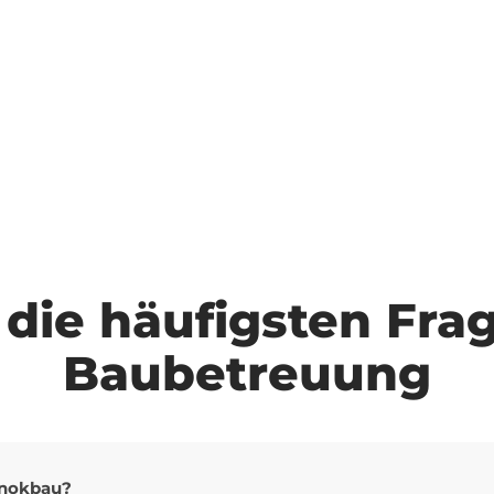
ion und regelmäßige
isten.
e die häufigsten F
Baubetreuung
inokbau?