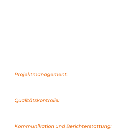
Unsere
Baubetreuungsle
umfassen:
Projektmanagement:
Wir übernehmen die Koor
Organisation Ihres Bauprojekts, um sicherzustellen,
reibungslos und effizient verläuft.
Qualitätskontrolle:
Unsere Experten überwachen 
und führen regelmäßige Inspektionen durch, um di
Konformität mit den Standards sicherzustellen.
Kommunikation und Berichterstattung:
Wir halt