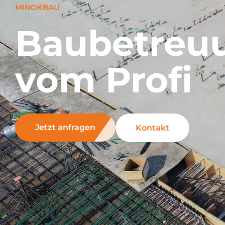
MINOKBAU
Baubetreu
vom Profi
Jetzt anfragen
Kontakt