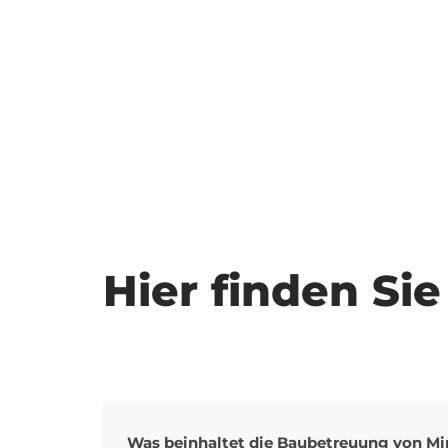
auf dem Laufenden, indem wir klare Kommunikat
Berichterstattung über den Projektstatus gewährle
Hier finden Si
Was beinhaltet die Baubetreuung von M