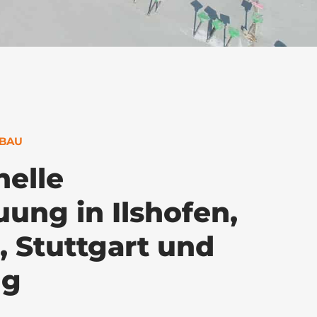
KBAU
nelle
ung in Ilshofen,
, Stuttgart und
ng