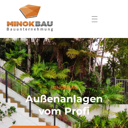
MINOKBAU
Außenanlagen
vom Profi