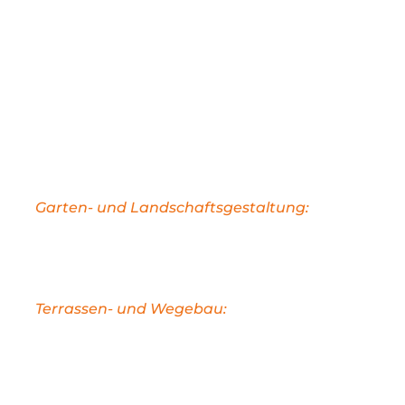
Unsere Leistungen im
Außenanlagenbau
umfassen
Garten- und Landschaftsgestaltung:
Wir
entwerfen und gestalten Gärten und
Landschaften nach Ihren Vorstellungen, um
Ihren Außenbereich zu verschönern.
Terrassen- und Wegebau:
Von der Erstellung
einladender Terrassen bis hin zur Anlage von
praktischen Wegen – wir realisieren
Außenbereiche, die Ihren Bedürfnissen
entsprechen.