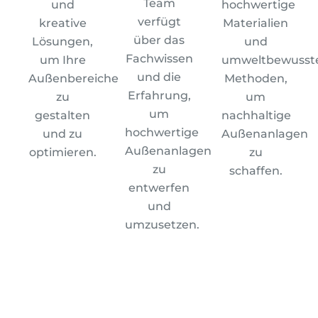
Team
und
hochwertige
verfügt
kreative
Materialien
über das
Lösungen,
und
Fachwissen
um Ihre
umweltbewusst
und die
Außenbereiche
Methoden,
Erfahrung,
zu
um
um
gestalten
nachhaltige
hochwertige
und zu
Außenanlagen
Außenanlagen
optimieren.
zu
zu
schaffen.
entwerfen
und
umzusetzen.